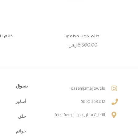
خاتم ذهب مطفي
خاتم ال
6,800.00
ر.س
تسوق
essamjamaljewels
012 263 5050
أساور
التحلية سنتر, حي الروضة, جدة
حلق
خواتم