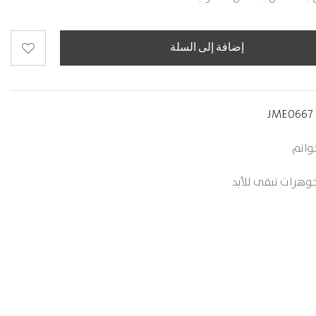
إضافة إلى السلة
JME0667
واتم
وهرات تبقى للأبد