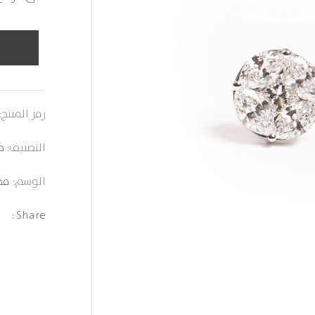
رمز المنتج:
التصنيف:
خ
الوسم:
مج
Share :