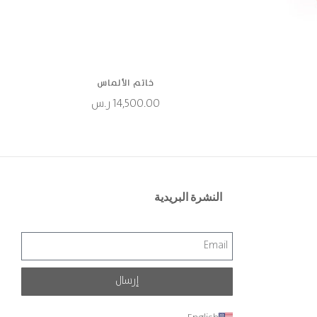
خاتم الألماس
14,500.00
ر.س
النشرة البريدية
إرسال