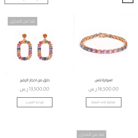
نفذ من المخزن
اسوارة تنس
حلق من احجار الزفير
16,500.00
ر.س
13,500.00
ر.س
إضافة إلى السلة
قراءة المزيد
نفذ من المخزن