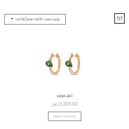
ترتيب حسب: الأعلى سعراً للأدنى
حلق هووب
5,200.00
ر.س
إضافة إلى السلة