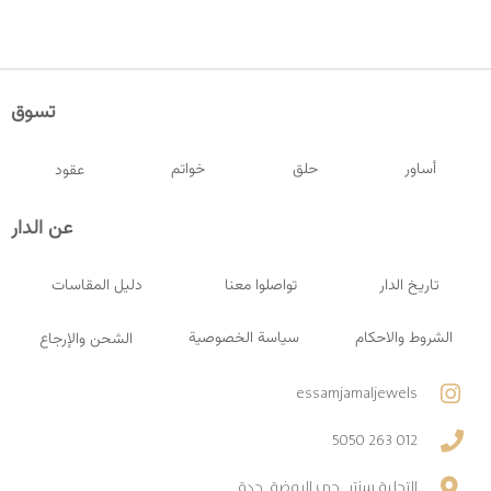
تسوق
أساور
حلق
خواتم
عقود
عن الدار
تاريخ الدار
تواصلوا معنا
دليل المقاسات
الشروط والاحكام
سياسة الخصوصية
الشحن والإرجاع
essamjamaljewels
012 263 5050
التحلية سنتر, حي الروضة, جدة